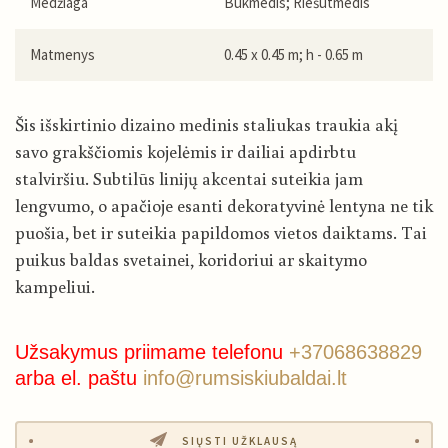
Medžiaga
Bukmedis; Riešutmedis
Matmenys
0.45 x 0.45 m; h - 0.65 m
Šis išskirtinio dizaino medinis staliukas traukia akį
savo grakščiomis kojelėmis ir dailiai apdirbtu
stalviršiu. Subtilūs linijų akcentai suteikia jam
lengvumo, o apačioje esanti dekoratyvinė lentyna ne tik
puošia, bet ir suteikia papildomos vietos daiktams. Tai
puikus baldas svetainei, koridoriui ar skaitymo
kampeliui.
Užsakymus priimame telefonu
+37068638829
arba el. paštu
info@rumsiskiubaldai.lt
SIŲSTI UŽKLAUSĄ