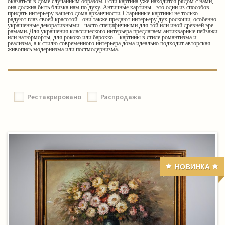
оказаться в доме случайным образом. Если картина уже находится рядом с нами,
она должна быть близка нам по духу. Античные картины - это один из способов
придать интерьеру вашего дома архаичности. Старинные картины не только
радуют глаз своей красотой - они также предают интерьеру дух роскоши, особенно
украшенные декоративными - часто специфичными для той или иной древней эре -
рамами. Для украшения классического интерьера предлагаем антикварные пейзажи
или натюрморты, для рококо или барокко – картины в стиле романтизма и
реализма, а к стилю современного интерьера дома идеально подходит авторская
живопись модернизма или постмодернизма.
Реставрировано
Распродажа
НОВИНКА