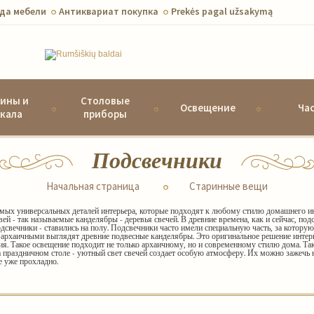
да мебели
Антиквариат покупка
Prekės pagal užsakymą
ины и
Столовые
Освещение
Ча
кала
приборы
Подсвечники
Начальная страница
Старинные вещи
амых универсальных деталей интерьера, которые подходят к любому стилю домашнего и
й - так называемые канделябры - деревья свечей. В древние времена, как и сейчас, под
подсвечники - ставились на полу. Подсвечники часто имели специальную часть, за котору
о архаичными выглядят древние подвесные канделябры. Это оригинальное решение интер
ния. Такое освещение подходит не только архаичному, но и современному стилю дома. Т
а праздничном столе - уютный свет свечей создает особую атмосферу. Их можно зажечь н
е уже прохладно.