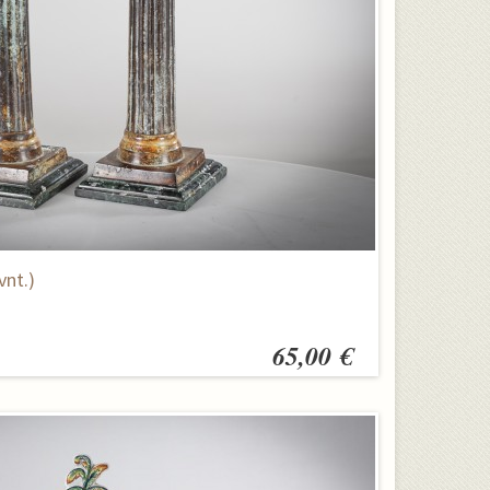
vnt.)
65,00 €