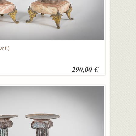
vnt.)
290,00 €