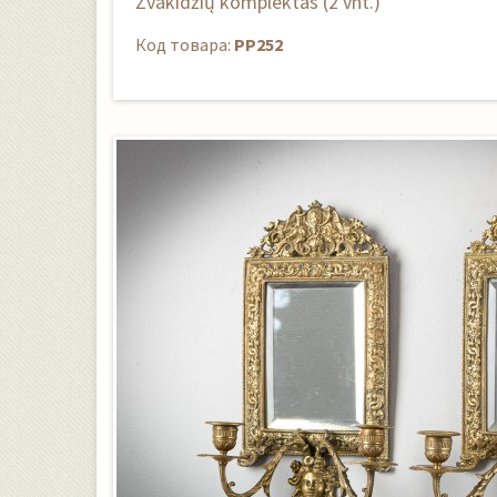
Žvakidžių komplektas (2 vnt.)
Код товара:
PP252