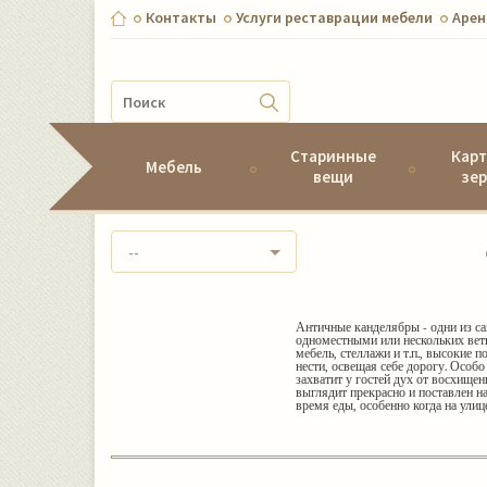
Контакты
Услуги реставрации мебели
Aрен
Старинные
Карт
Мебель
вещи
зер
--
Античные канделябры - одни из с
одноместными или нескольких ветве
мебель, стеллажи и т.п., высокие 
нести, освещая себе дорогу. Особ
захватит у гостей дух от восхище
выглядит прекрасно и поставлен н
время еды, особенно когда на улиц