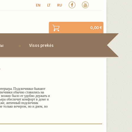
EN
LT
RU
0,00 €
сы
Visos prekės
нтерьера. Подсвечники бывают
свечники обычно ставились на
ю можно было ее удобно держать и
ьера обеспечит комфорт в доме и
акже, античный подсвечник
е только вечером, но и днем, во