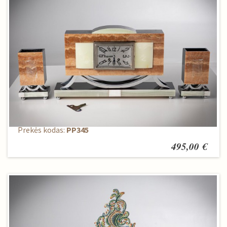
Pastatomas laikrodis + 2 žvakidės
Prekės kodas:
PP345
495,00 €