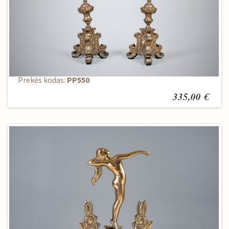
Žvakidžių komplektas (2 vnt.)
Prekės kodas:
PP550
335,00 €