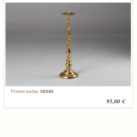
Žvakidė
Prekės kodas:
SR563
95,00 €