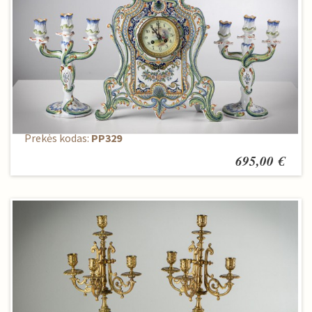
Laikrodis + 2 žvakidės
Prekės kodas:
PP329
695,00 €