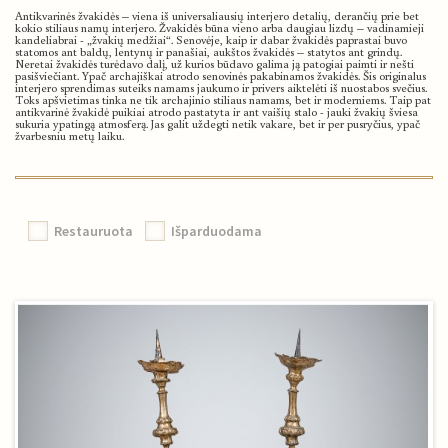
Antikvarinės žvakidės – viena iš universaliausių interjero detalių, derančių prie bet
kokio stiliaus namų interjero. Žvakidės būna vieno arba daugiau lizdų – vadinamieji
kandeliabrai - „žvakių medžiai“. Senovėje, kaip ir dabar žvakidės paprastai buvo
statomos ant baldų, lentynų ir panašiai, aukštos žvakidės – statytos ant grindų.
Neretai žvakidės turėdavo dalį, už kurios būdavo galima ją patogiai paimti ir nešti
pasišviečiant. Ypač archajiškai atrodo senovinės pakabinamos žvakidės. Šis originalus
interjero sprendimas suteiks namams jaukumo ir privers aiktelėti iš nuostabos svečius.
Toks apšvietimas tinka ne tik archajinio stiliaus namams, bet ir moderniems. Taip pat
antikvarinė žvakidė puikiai atrodo pastatyta ir ant vaišių stalo - jauki žvakių šviesa
sukuria ypatingą atmosferą. Jas galit uždegti netik vakare, bet ir per pusryčius, ypač
žvarbesniu metų laiku.
Restauruota
Išparduodama