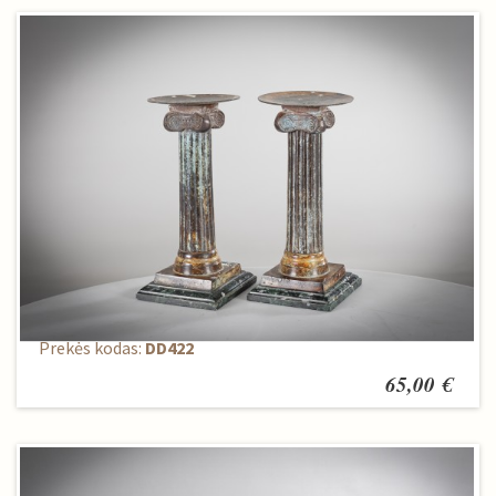
Žvakidžių komplektas (2 vnt.)
Prekės kodas:
DD422
65,00 €