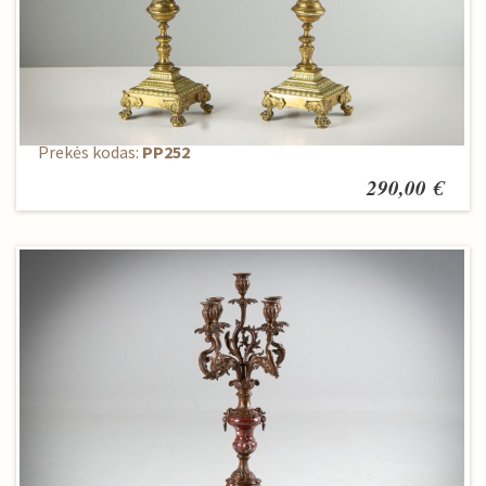
Žvakidžių komplektas (2 vnt.)
Prekės kodas:
PP252
290,00 €