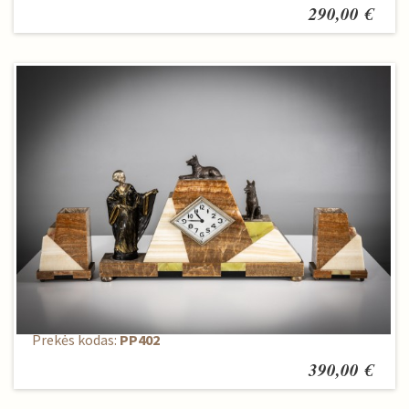
290,00 €
Laikrodis + 2 žvakidės
Prekės kodas:
PP402
390,00 €