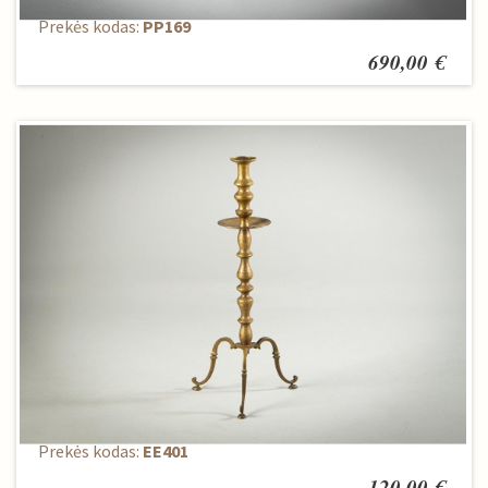
Prekės kodas:
PP169
690,00 €
Žvakidė
Prekės kodas:
EE401
120,00 €