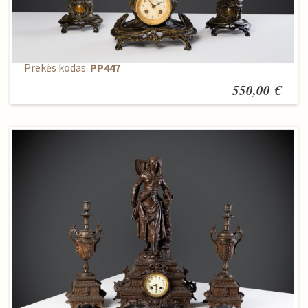
Laikrodis + vazelės 2vnt.
Prekės kodas:
PP447
550,00 €