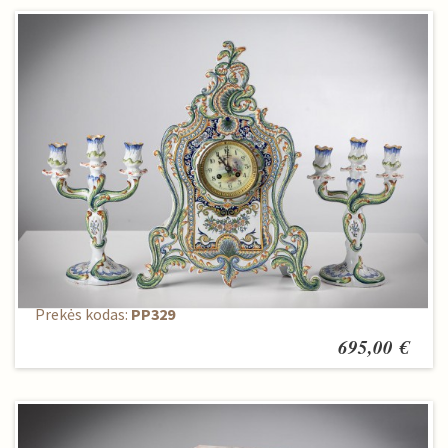
Laikrodis + 2 žvakidės
Prekės kodas:
PP329
695,00 €