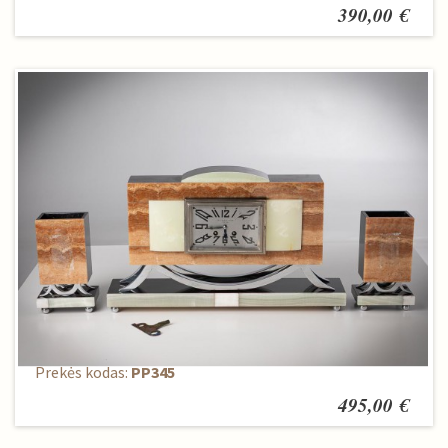
390,00 €
Pastatomas laikrodis + 2 žvakidės
Prekės kodas:
PP345
495,00 €