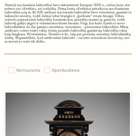
Pirmieji mechaniniai laikrodžiai buvo sukonstruoti Europoje XIIII a., tačiau juose dar
nebuvo nei ciferblato, nei rodyklių. Pirmą kartą ciferblatas pritaikytas mechaniniam
laikrodžiui 1364 m. Iki XIX amžiaus stacionarūs laikrodžiai buvo vienetiniai, gaminti to
laikmečio meistrų, todėl dažnai labai brangūs ir „įperkami“ retam žmogui. Vėliau
atsirado paprastesnės laikrodžių konstrukcijos, prasidėjo masinė jų gamyba, todėl
laikrodį galėjo įsigyti ir viduriniosios klasės žmonės. Visgi, kai kurie žymūs to meto
laikrodininkai vis dar gamino autorinius, vienetinius – pastatomus laikrodžius. Mūsų
antikvaro centre rasite tokių žymių pasaulio laikrodžių gamintojų laikrodžių tokių
kaip Junghans, Westminister, Hermles it kt., taip pat pavienių autorinių laikrodininkų
darbų. Nepamirškite, kad antikvarinis laikrodis – tai nėra vienadienė investicija, nes
su metais jo vertė tik didės...
Restauruota
Išparduodama