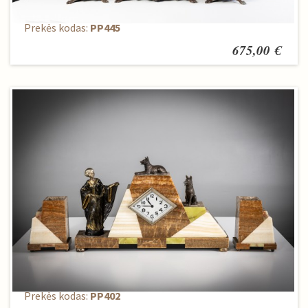
Laikrodis + žvakidės 2vnt.
Prekės kodas:
PP445
675,00 €
Laikrodis + 2 žvakidės
Prekės kodas:
PP402