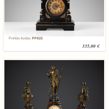
Laikrodis pastatomas
Prekės kodas:
PP623
335,00 €