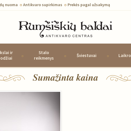
ldų nuoma
Antikvaro supirkimas
Prekės pagal užsakymą
kslai ir
Stalo
Šviestuvai
Laikro
rodžiai
reikmenys
Sumažinta kaina