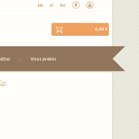
EN
LT
RU
0,00 €
džiai
Visos prekės