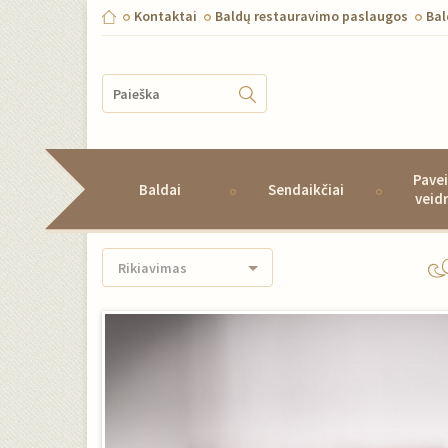
Kontaktai
Baldų restauravimo paslaugos
Ba
Pavei
Baldai
Sendaikčiai
veid
Rikiavimas