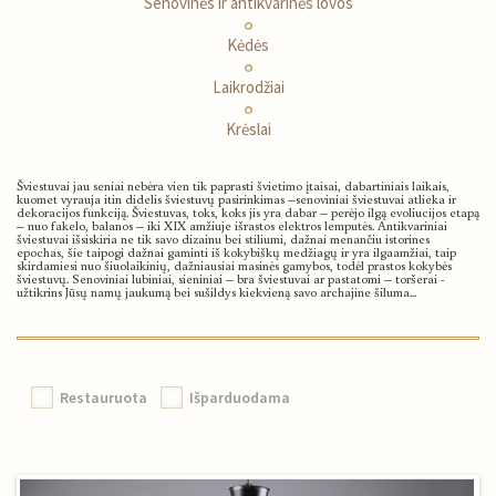
Senovinės ir antikvarinės lovos
Kėdės
Laikrodžiai
Krėslai
Šviestuvai jau seniai nebėra vien tik paprasti švietimo įtaisai, dabartiniais laikais,
kuomet vyrauja itin didelis šviestuvų pasirinkimas –senoviniai šviestuvai atlieka ir
dekoracijos funkciją. Šviestuvas, toks, koks jis yra dabar – perėjo ilgą evoliucijos etapą
– nuo fakelo, balanos – iki XIX amžiuje išrastos elektros lemputės. Antikvariniai
šviestuvai išsiskiria ne tik savo dizainu bei stiliumi, dažnai menančiu istorines
epochas, šie taipogi dažnai gaminti iš kokybiškų medžiagų ir yra ilgaamžiai, taip
skirdamiesi nuo šiuolaikinių, dažniausiai masinės gamybos, todėl prastos kokybės
šviestuvų. Senoviniai lubiniai, sieniniai – bra šviestuvai ar pastatomi – toršerai -
užtikrins Jūsų namų jaukumą bei sušildys kiekvieną savo archajine šiluma...
Restauruota
Išparduodama