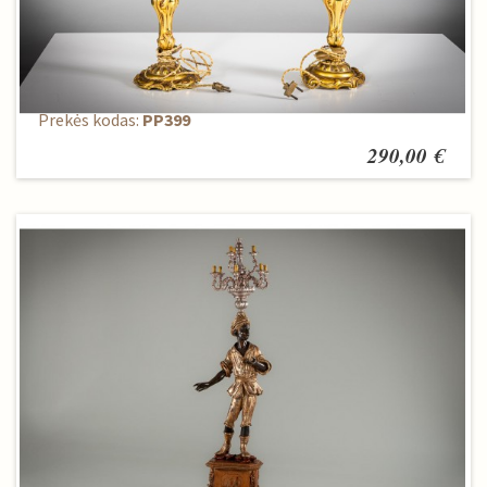
Pastatomų šviestuvų komplektas (2 vnt.)
Prekės kodas:
PP399
290,00 €