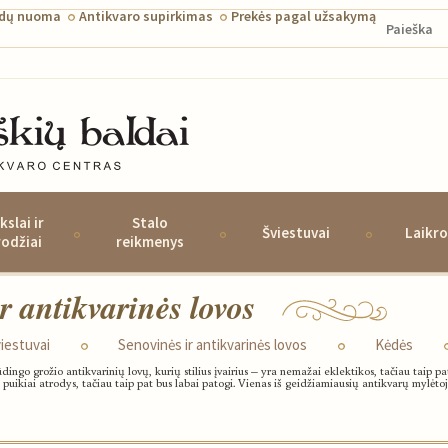
ldų nuoma
Antikvaro supirkimas
Prekės pagal užsakymą
kslai ir
Stalo
Šviestuvai
Laikro
rodžiai
reikmenys
r antikvarinės lovos
iestuvai
Senovinės ir antikvarinės lovos
Kėdės
dingo grožio antikvarinių lovų, kurių stilius įvairius – yra nemažai eklektikos, tačiau taip pa
tik puikiai atrodys, tačiau taip pat bus labai patogi. Vienas iš geidžiamiausių antikvarų mylėt