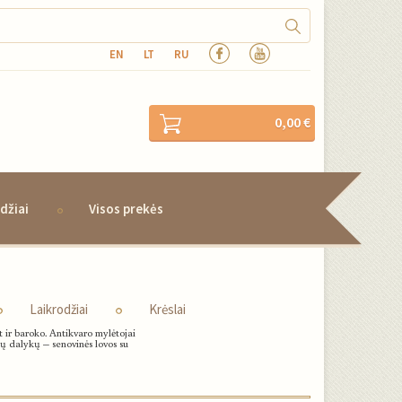
EN
LT
RU
0,00 €
džiai
Visos prekės
Laikrodžiai
Krėslai
t ir baroko. Antikvaro mylėtojai
ojų dalykų – senovinės lovos su