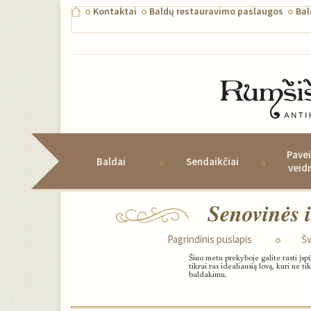
Kontaktai
Baldų restauravimo paslaugos
Ba
Pavei
Baldai
Sendaikčiai
veid
Senovinės i
Pagrindinis puslapis
Šv
Šiuo metu prekyboje galite rasti įspū
tikrai ras idealiausią lovą, kuri ne 
baldakimu.