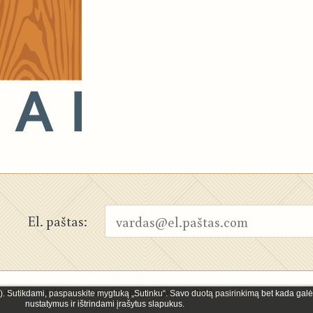
El. paštas:
taktai
Baldų restauravimo paslaugos
Baldų nuoma
). Sutikdami, paspauskite mygtuką „Sutinku“. Savo duotą pasirinkimą bet kada galė
nustatymus ir ištrindami įrašytus slapukus.