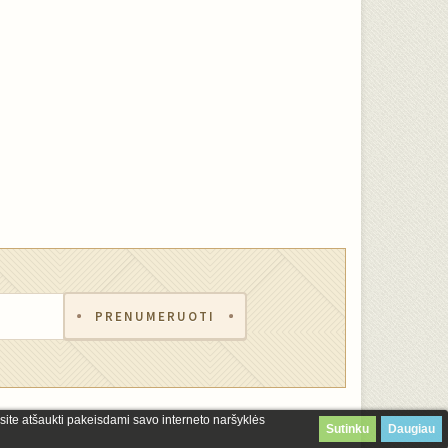
PRENUMERUOTI
site atšaukti pakeisdami savo interneto naršyklės
Sutinku
Daugiau