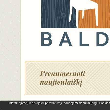
Prenumeruoti
naujienlaiškį
Rumšiškių baldai © 2023, visos teisės saugomos.
Kon
Informuojame, kad šioje el. parduotuvėje naudojami slapukai (angl. Cookies