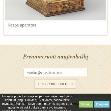
Kasos aparatas
Prenumeruoti naujienlaiškį
PRENUMERUOTI
Informuojame, kad šioje el. parduotuvėje naudojami
slapukai (angl. Cookies). Sutikdami, paspauskite
Rumšiškių baldai © 2023, visos teisės saugomos.
Kontaktai
mygtuką „Sutinku“. Savo duotą pasirinkimą bet kada
Sutinku
Daugiau
Baldų restauravimo paslaugos
Baldų nuoma
galėsite atšaukti pakeisdami savo interneto