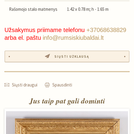
Rašomojo stalo matmenys
1.42 x 0.78 m; h - 1.65 m
Užsakymus priimame telefonu
+37068638829
arba el. paštu
info@rumsiskiubaldai.lt
SIŲSTI UŽKLAUSĄ
Siųsti draugui
Spausdinti
Jus taip pat gali dominti