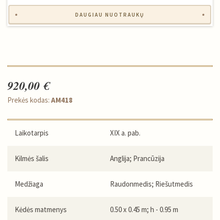
DAUGIAU NUOTRAUKŲ
920,00 €
Prekės kodas:
AM418
Laikotarpis
XIX a. pab.
Kilmės šalis
Anglija; Prancūzija
Medžiaga
Raudonmedis; Riešutmedis
Kėdės matmenys
0.50 x 0.45 m; h - 0.95 m