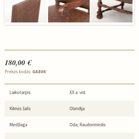
180,00 €
Prekės kodas:
GA804
Laikotarpis
XX a. vid.
Kilmės šalis
Olandija
Medžiaga
Oda; Raudonmedis