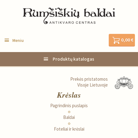
0,00 €
Meniu
Produktų katalogas
Prekės pristatomos
Visoje Lietuvoje
Krėslas
Pagrindinis puslapis
Baldai
Foteliai ir krėslai