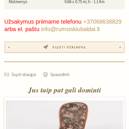
Matmenys
0.66 x 0.75 m; h - 1.14 m
Užsakymus priimame telefonu
+37068638829
arba el. paštu
info@rumsiskiubaldai.lt
SIŲSTI UŽKLAUSĄ
Siųsti draugui
Spausdinti
Jus taip pat gali dominti