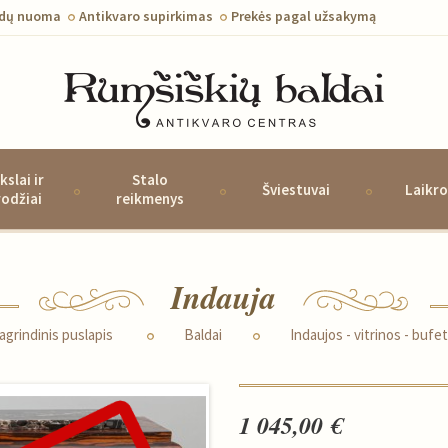
ldų nuoma
Antikvaro supirkimas
Prekės pagal užsakymą
kslai ir
Stalo
Šviestuvai
Laikro
rodžiai
reikmenys
Indauja
agrindinis puslapis
Baldai
Indaujos - vitrinos - bufet
1 045,00 €