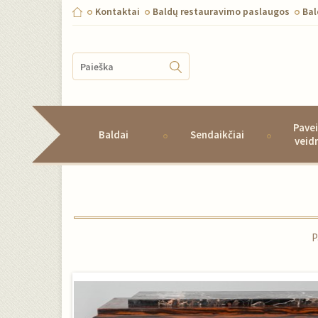
Kontaktai
Baldų restauravimo paslaugos
Ba
Pavei
Baldai
Sendaikčiai
veid
P