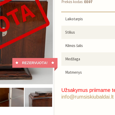
Prekės kodas:
EE07
Laikotarpis
Stilius
Kilmės šalis
Medžiaga
REZERVUOTA!
Matmenys
Užsakymus priimame t
info@rumsiskiubaldai.lt