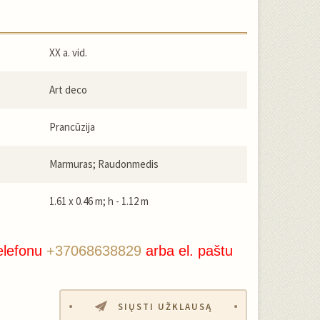
XX a. vid.
Art deco
Prancūzija
Marmuras; Raudonmedis
1.61 x 0.46 m; h - 1.12 m
elefonu
+37068638829
arba el. paštu
SIŲSTI UŽKLAUSĄ