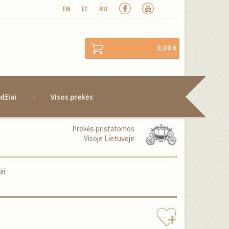
EN
LT
RU
0,00 €
džiai
Visos prekės
Prekės pristatomos
Visoje Lietuvoje
ai