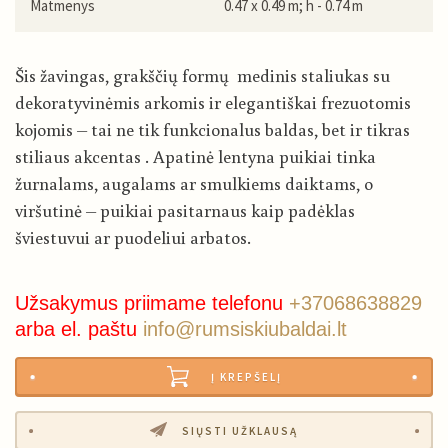
Matmenys
0.47 x 0.49 m; h - 0.74 m
Šis žavingas, grakščių formų medinis staliukas su
dekoratyvinėmis arkomis ir elegantiškai frezuotomis
kojomis – tai ne tik funkcionalus baldas, bet ir tikras
stiliaus akcentas . Apatinė lentyna puikiai tinka
žurnalams, augalams ar smulkiems daiktams, o
viršutinė – puikiai pasitarnaus kaip padėklas
šviestuvui ar puodeliui arbatos.
Užsakymus priimame telefonu
+37068638829
arba el. paštu
info@rumsiskiubaldai.lt
Į KREPŠELĮ
SIŲSTI UŽKLAUSĄ