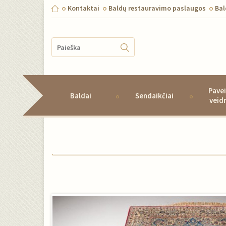
Kontaktai
Baldų restauravimo paslaugos
Ba
Pavei
Baldai
Sendaikčiai
veid