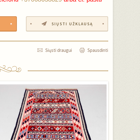
SIŲSTI UŽKLAUSĄ
Siųsti draugui
Spausdinti