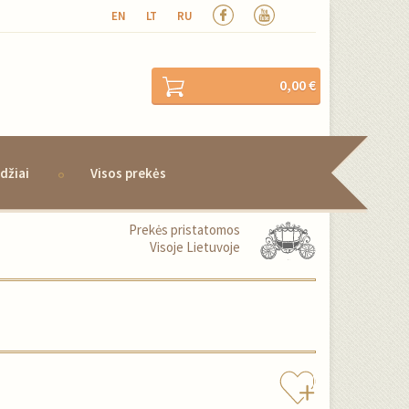
EN
LT
RU
0,00 €
džiai
Visos prekės
Prekės pristatomos
Visoje Lietuvoje