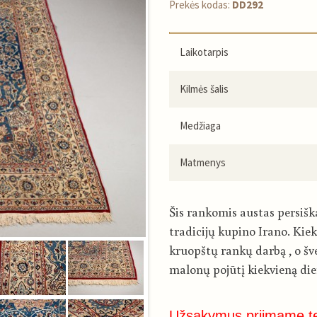
Prekės kodas:
DD292
Laikotarpis
Kilmės šalis
Medžiaga
Matmenys
Šis rankomis austas persiška
tradicijų kupino Irano. Kie
kruopštų rankų darbą , o šve
malonų pojūtį kiekvieną die
Užsakymus priimame t