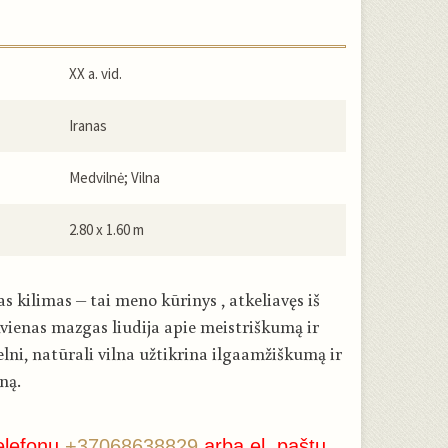
XX a. vid.
Iranas
Medvilnė; Vilna
2.80 x 1.60 m
s kilimas – tai meno kūrinys , atkeliavęs iš
kvienas mazgas liudija apie meistriškumą ir
lni, natūrali vilna užtikrina ilgaamžiškumą ir
ną.
elefonu
+37068638829
arba el. paštu