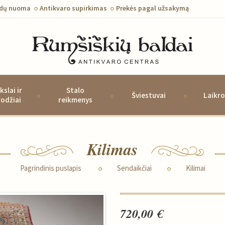
ldų nuoma
Antikvaro supirkimas
Prekės pagal užsakymą
kslai ir
Stalo
Šviestuvai
Laikro
rodžiai
reikmenys
Kilimas
Pagrindinis puslapis
Sendaikčiai
Kilimai
720,00 €