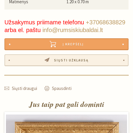
Matmenys
1.20 x 0.70 m
Užsakymus priimame telefonu
+37068638829
arba el. paštu
info@rumsiskiubaldai.lt
Į KREPŠELĮ
SIŲSTI UŽKLAUSĄ
Siųsti draugui
Spausdinti
Jus taip pat gali dominti