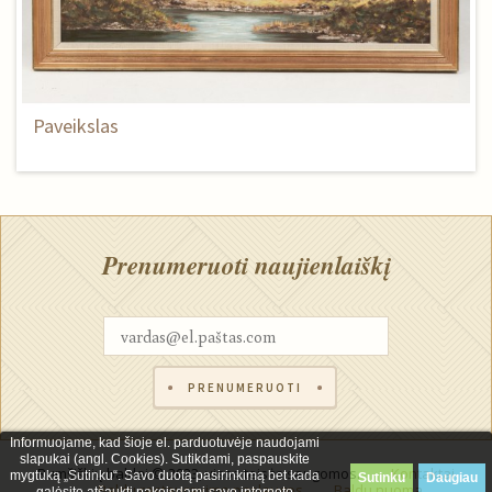
Paveikslas
Prenumeruoti naujienlaiškį
PRENUMERUOTI
Informuojame, kad šioje el. parduotuvėje naudojami
slapukai (angl. Cookies). Sutikdami, paspauskite
Rumšiškių baldai © 2023, visos teisės saugomos.
Kontaktai
mygtuką „Sutinku“. Savo duotą pasirinkimą bet kada
Sutinku
Daugiau
Baldų restauravimo paslaugos
Baldų nuoma