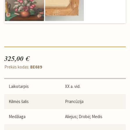
325,00 €
Prekės kodas:
BE689
Laikotarpis
XX a. vid.
Kilmės šalis
Prancūzija
Medžiaga
Aliejus; Drobė; Medis