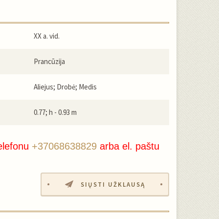
XX a. vid.
Prancūzija
Aliejus; Drobė; Medis
0.77; h - 0.93 m
elefonu
+37068638829
arba el. paštu
SIŲSTI UŽKLAUSĄ