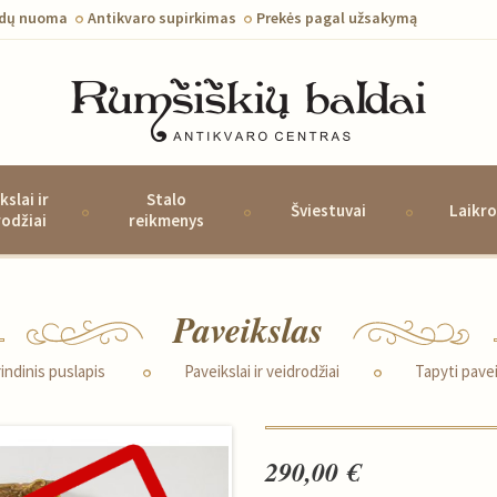
ldų nuoma
Antikvaro supirkimas
Prekės pagal užsakymą
kslai ir
Stalo
Šviestuvai
Laikro
rodžiai
reikmenys
Paveikslas
indinis puslapis
Paveikslai ir veidrodžiai
Tapyti pavei
290,00 €