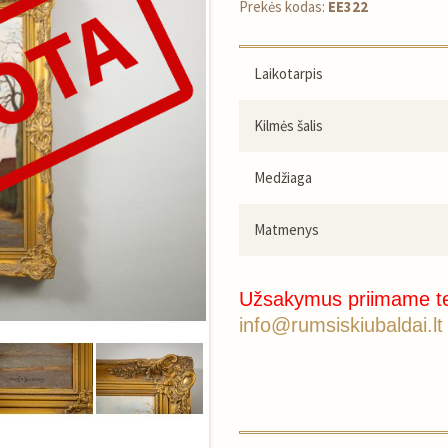
Prekės kodas:
EE322
Laikotarpis
Kilmės šalis
Medžiaga
Matmenys
Užsakymus priimame t
info@rumsiskiubaldai.lt