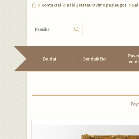
Kontaktai
Baldų restauravimo paslaugos
Ba
Pavei
Baldai
Sendaikčiai
veid
Pagr