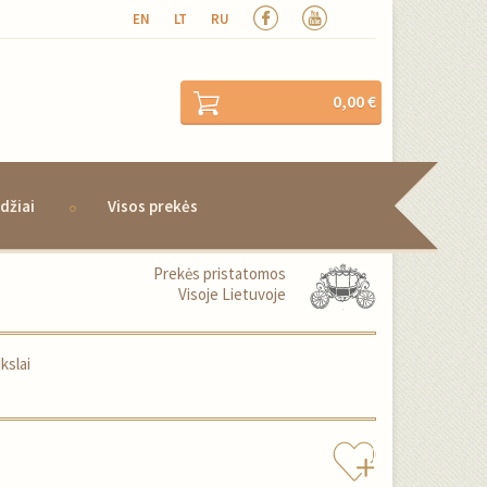
EN
LT
RU
0,00 €
džiai
Visos prekės
Prekės pristatomos
Visoje Lietuvoje
kslai