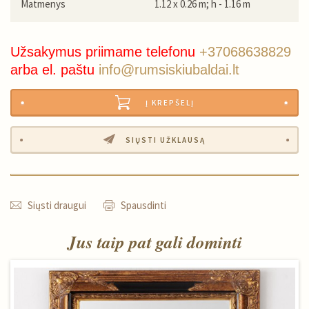
Matmenys
1.12 x 0.26 m; h - 1.16 m
Užsakymus priimame telefonu
+37068638829
arba el. paštu
info@rumsiskiubaldai.lt
Į KREPŠELĮ
SIŲSTI UŽKLAUSĄ
Siųsti draugui
Spausdinti
Jus taip pat gali dominti