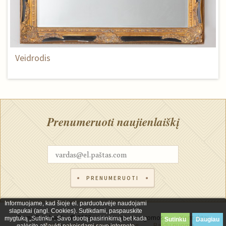
Veidrodis
Prenumeruoti naujienlaiškį
PRENUMERUOTI
Informuojame, kad šioje el. parduotuvėje naudojami
slapukai (angl. Cookies). Sutikdami, paspauskite
Rumšiškių baldai © 2023, visos teisės saugomos.
Kontaktai
mygtuką „Sutinku“. Savo duotą pasirinkimą bet kada
Sutinku
Daugiau
Baldų restauravimo paslaugos
Baldų nuoma