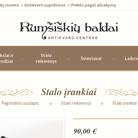
ldų nuoma
Antikvaro supirkimas
Prekės pagal užsakymą
kslai ir
Stalo
Šviestuvai
Laikro
rodžiai
reikmenys
Stalo įrankiai
Pagrindinis puslapis
Stalo reikmenys
Stalo įrankiai
90,00 €