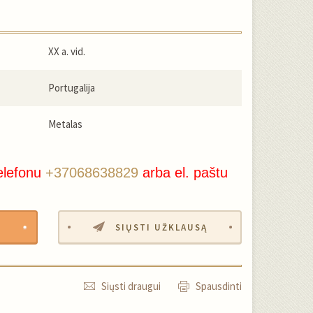
XX a. vid.
Portugalija
Metalas
elefonu
+37068638829
arba el. paštu
SIŲSTI UŽKLAUSĄ
Siųsti draugui
Spausdinti