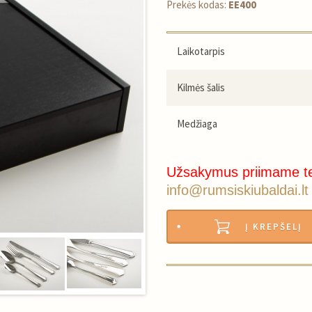
Prekės kodas:
EE400
Laikotarpis
Kilmės šalis
Medžiaga
Užsakymus priimame t
info@rumsiskiubaldai.lt
Į KREPŠELĮ