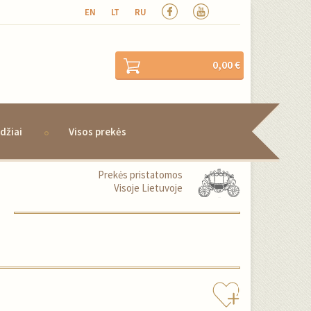
EN
LT
RU
0,00 €
džiai
Visos prekės
Prekės pristatomos
Visoje Lietuvoje